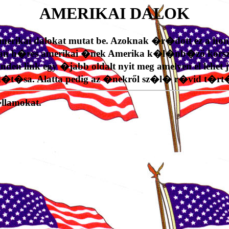
AMERIKAI DALOK
ikai dalokat mutat be. Azoknak �r�dott ez a honl
lyan h�res amerikai �nek Amerika k�l�nb�ző korszak
Minden link egy �jabb oldalt nyit meg amelyen el lehet
ord�t�sa. Alatta pedig az �nekről sz�l� r�vid t�r
�llamokat.