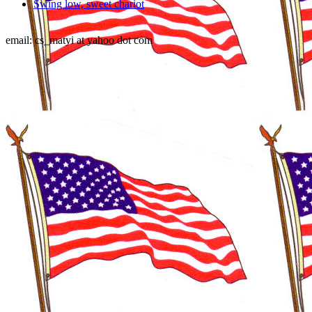
Swing low, sweet chariot
email: cs_matyi at yahoo dot com