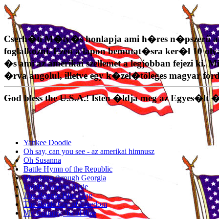
Cserh�ti M�ty�s honlapja ami h�res n�pszerű amer
foglalkozni. Ezen a lapon bemutat�sra ker�l 10 o
�s ami az amerikai szellemet a legjobban fejezi ki. 
�rva angolul, illetve egy k�zel�tőleges magyar f
God bless the U.S.A.! Isten �ldja meg az Egyes�lt 
Yankee Doodle
Oh say, can you see - az amerikai himnusz
Oh Susanna
Battle Hymn of the Republic
Marching through Georgia
I wish I was in Dixie
The Bonnie Blue Flag
The Battle Cry of Freedom
My Country, 'tis of thee