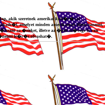
ap, akik szeretnek amerikai kult�r�val
aib�l, amelyet minden amerikainak illene ismerni,
 j�tszani az �neket, illetve az �nek sz�vege le van
t�nelmi le�r�s olvashat�.